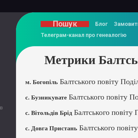
Пошук
Блог
Замовит
Телеграм-канал про генеалогію
Метрики Балтськ
Балтського повіту Поді
м. Богопіль
Балтського повіту По
с. Бузникувате
 в
Балтського повіту 
с. Вітольдів Брід
Балтського повіту
с. Довга Пристань