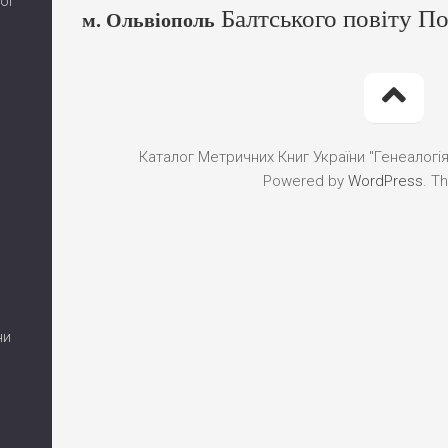
ої
Балтського повіту По
м. Ольвіополь
Каталог Метричних Книг України "Генеалогія"
Powered by
WordPress
. T
ни