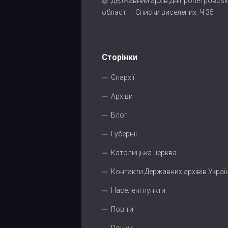
Державний архів Дніпропетровськ
області – Списки виселених. Ч.35
Сторінки
Єпархії
Архіви
Блог
Губернії
Католицька церква
Контакти Державних архівів Украї
Населені пункти
Повіти