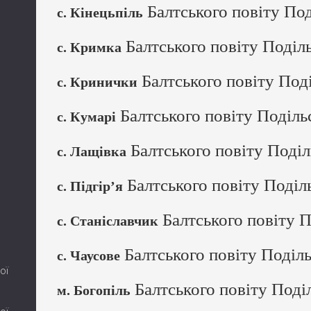
Балтського повіту Под
с. Кінецьпіль
Балтського повіту Поділь
с. Кримка
Балтського повіту Поді
с. Кринички
Балтського повіту Поділь
с. Кумарі
Балтського повіту Поділ
с. Лащівка
Балтського повіту Поділ
с. Підгір’я
Балтського повіту П
с. Станіславчик
Балтського повіту Поділь
с. Чаусове
ої
Балтського повіту Поді
м. Богопіль