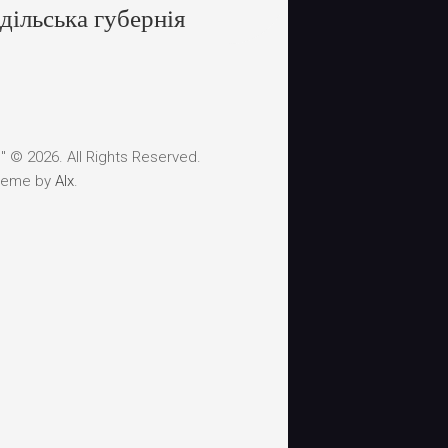
дільська губернія
 © 2026. All Rights Reserved.
heme by
Alx
.