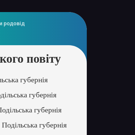
и родовід
ого повіту
льська губернія
дільська губернія
Подільська губернія
 Подільська губернія