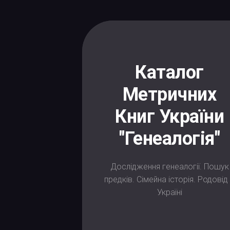
Skip
to
content
Каталог
Метричних
Книг України
"Генеалогія"
Дослідження генеалогії. Пошук
предків. Сімейна історія. Родовід
Україні