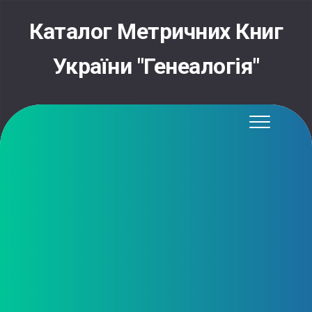
Skip
to
Каталог Метричних Книг
content
України "Генеалогія"