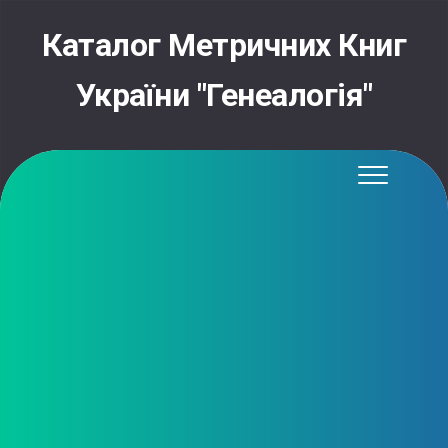
Skip
to
Каталог Метричних Книг
content
України "Генеалогія"