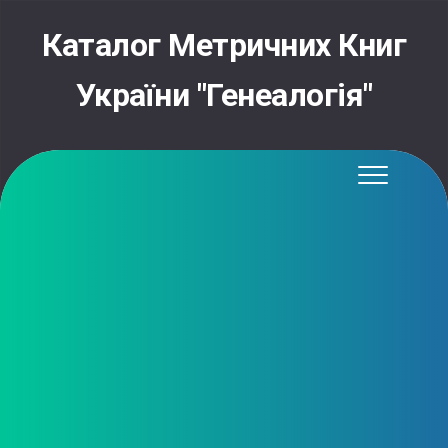
Skip
to
Каталог Метричних Книг
content
України "Генеалогія"