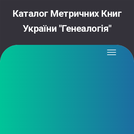
Skip
to
Каталог Метричних Книг
content
України "Генеалогія"