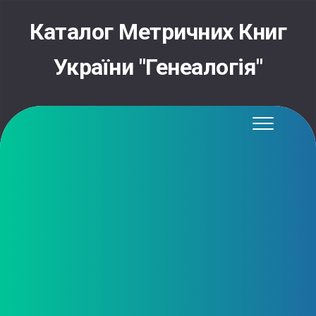
Skip
to
Каталог Метричних Книг
content
України "Генеалогія"