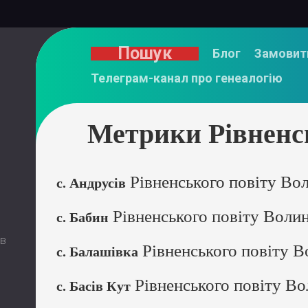
Пошук
Блог
Замовит
Телеграм-канал про генеалогію
Метрики Рівненсь
Рівненського повіту Вол
с. Андрусів
Рівненського повіту Волин
с. Бабин
 в
Рівненського повіту В
с. Балашівка
Рівненського повіту Во
с. Басів Кут