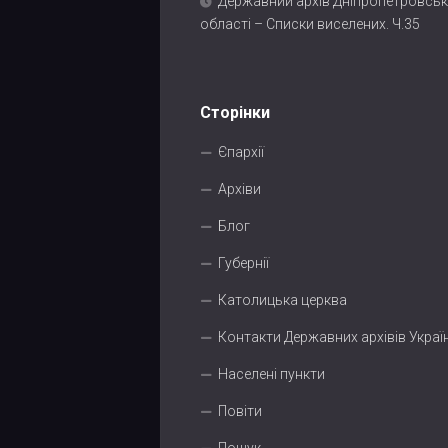
Державний архів Дніпропетровськ
області – Списки виселених. Ч.35
Сторінки
Єпархії
Архіви
Блог
Губернії
Католицька церква
Контакти Державних архівів Украї
Населені пункти
Повіти