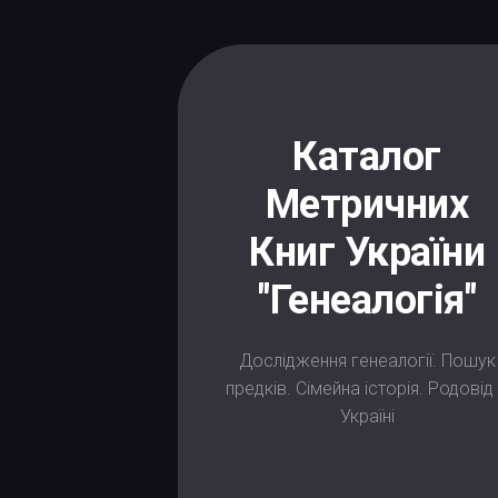
Skip
to
content
Каталог
Метричних
Книг України
"Генеалогія"
Дослідження генеалогії. Пошук
предків. Сімейна історія. Родовід
Україні