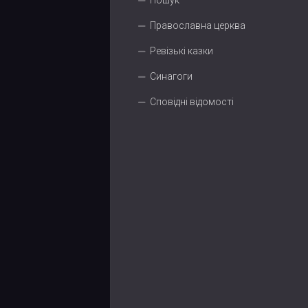
Пошук
Православна церква
Ревізькі казки
Синагоги
Сповідні відомості