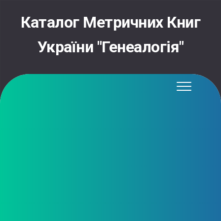
Skip
to
Каталог Метричних Книг
content
України "Генеалогія"