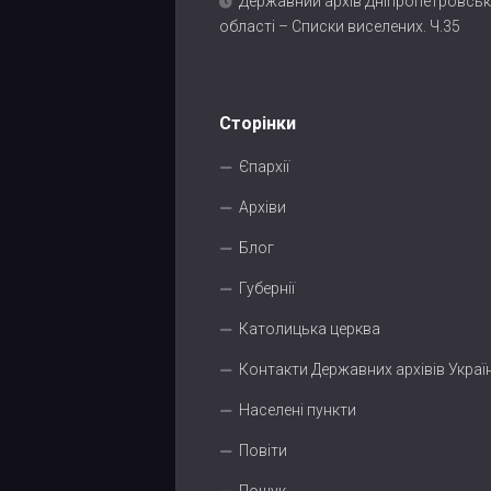
Державний архів Дніпропетровськ
області – Списки виселених. Ч.35
Сторінки
Єпархії
Архіви
Блог
Губернії
Католицька церква
Контакти Державних архівів Украї
Населені пункти
Повіти