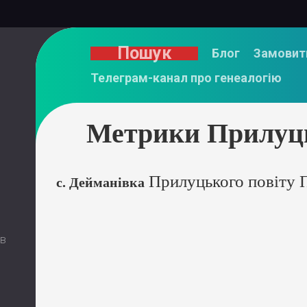
Пошук
Блог
Замовит
Телеграм-канал про генеалогію
Метрики Прилуць
Прилуцького повіту П
с. Дейманівка
 в