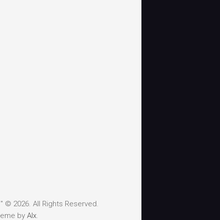
 © 2026. All Rights Reserved.
heme by
Alx
.