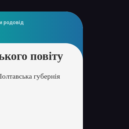
и родовід
кого повіту
олтавська губернія