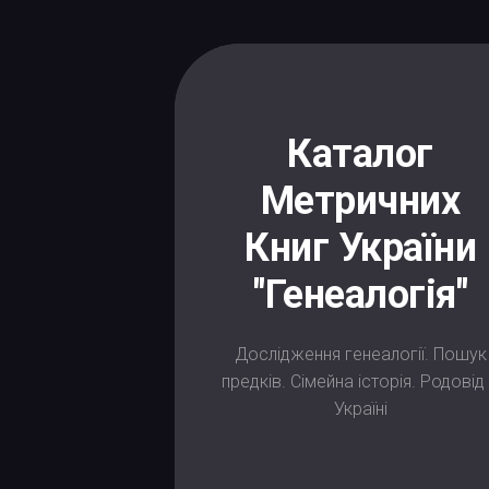
Skip
to
content
Каталог
Метричних
Книг України
"Генеалогія"
Дослідження генеалогії. Пошук
предків. Сімейна історія. Родовід
Україні