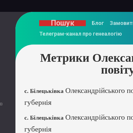
Пошук
Блог
Замовит
Телеграм-канал про генеалогію
Метрики Олекса
повіт
Олександрійського п
с. Білецьківка
губернія
 в
Олександрійського п
с. Білецьківка
губернія