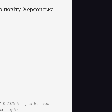
о повіту Херсонська
 © 2026. All Rights Reserved.
heme by
Alx
.