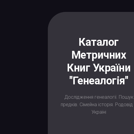
Skip
to
content
Каталог
Метричних
Книг України
"Генеалогія"
Дослідження генеалогії. Пошук
предків. Сімейна історія. Родовід
Україні