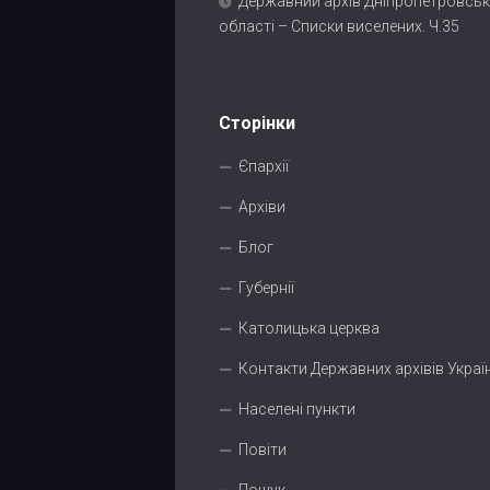
Державний архів Дніпропетровськ
області – Списки виселених. Ч.35
Сторінки
Єпархії
Архіви
Блог
Губернії
Католицька церква
Контакти Державних архівів Украї
Населені пункти
Повіти