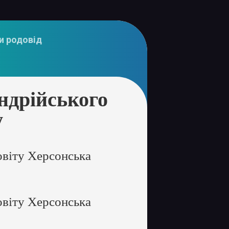
и родовід
ндрійського
у
овіту Херсонська
овіту Херсонська