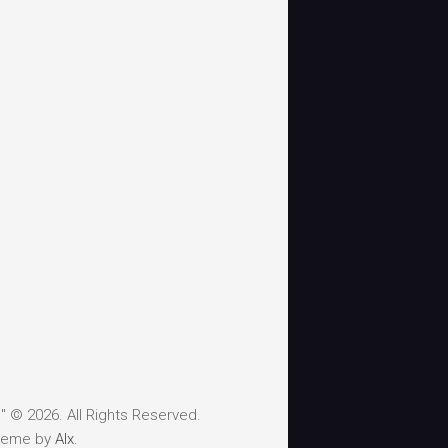
 © 2026. All Rights Reserved.
heme by
Alx
.