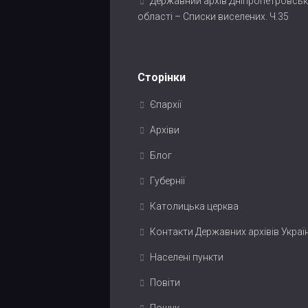
Державний архів Дніпропетровськ
області – Списки виселених. Ч.35
Сторінки
Єпархії
Архіви
Блог
Губернії
Католицька церква
Контакти Державних архівів Украї
Населені пункти
Повіти