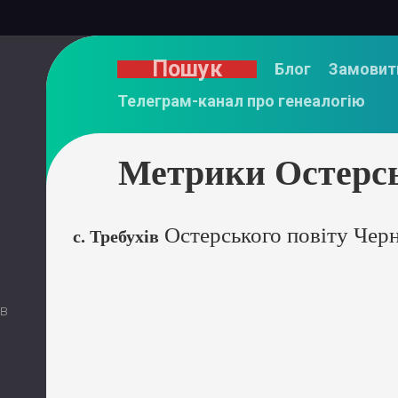
Пошук
Блог
Замовит
Телеграм-канал про генеалогію
Метрики Остерсь
Остерського повіту Черн
с. Требухів
 в