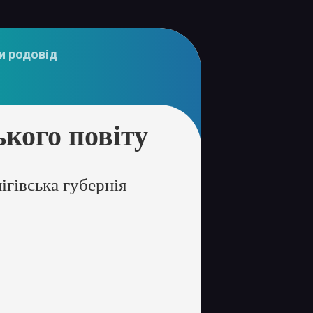
и родовід
кого повіту
ігівська губернія