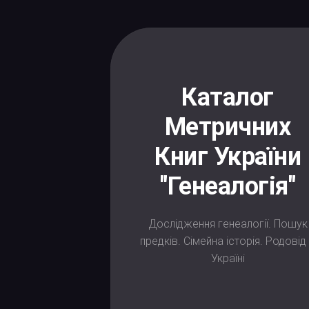
Skip
to
content
Каталог
Метричних
Книг України
"Генеалогія"
Дослідження генеалогії. Пошук
предків. Сімейна історія. Родовід
Україні