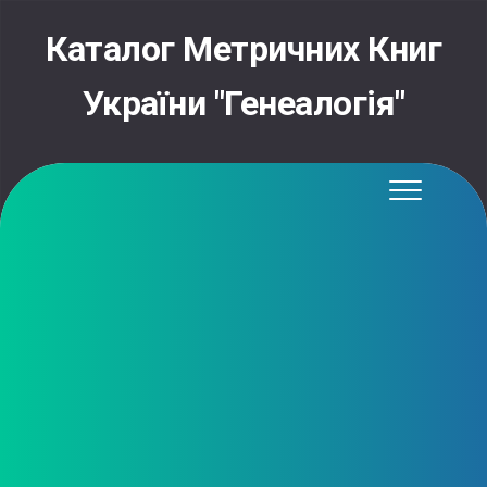
Skip
to
Каталог Метричних Книг
content
України "Генеалогія"