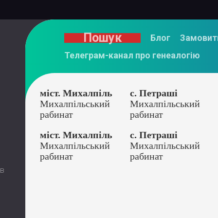
Пошук
Блог
Замовит
Телеграм-канал про генеалогію
міст. Михалпіль
с. Петраші
Михалпільський
Михалпільський
рабинат
рабинат
міст. Михалпіль
с. Петраші
Михалпільський
Михалпільський
рабинат
рабинат
 в