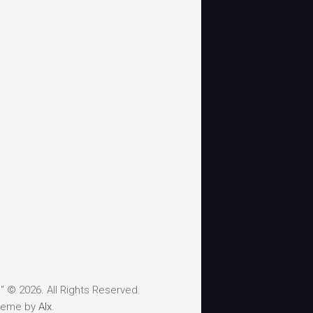
 © 2026. All Rights Reserved.
heme by
Alx
.