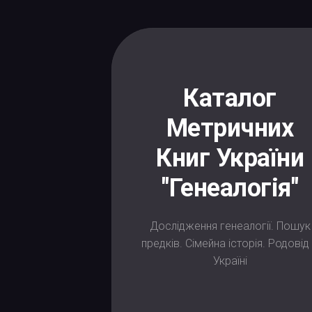
Skip
to
content
Каталог
Метричних
Книг України
"Генеалогія"
Дослідження генеалогії. Пошук
предків. Сімейна історія. Родовід
Україні