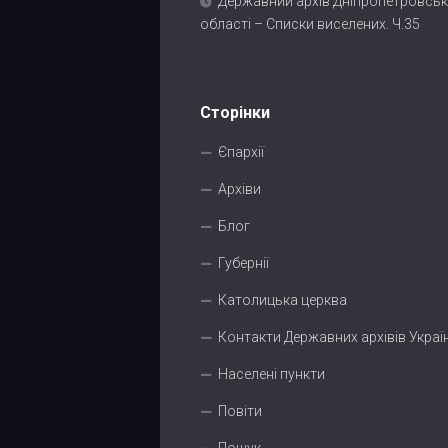
Державний архів Дніпропетровськ
області – Списки виселених. Ч.35
Сторінки
Єпархії
Архіви
Блог
Губернії
Католицька церква
Контакти Державних архівів Украї
Населені пункти
Повіти