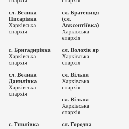
єпархія
єпархія
сл. Велика
сл. Братениця
Писарівка
(сл.
Харківська
Авксентіївка)
єпархія
Харківська
єпархія
с. Бригадирівка
сл. Волохів яр
Харківська
Харківська
єпархія
єпархія
сл. Велика
сл. Вільна
Данилівка
Харківська
Харківська
єпархія
єпархія
сл. Вільна
Харківська
єпархія
с. Гнилівка
сл. Городна