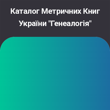
Skip
to
Каталог Метричних Книг
content
України "Генеалогія"