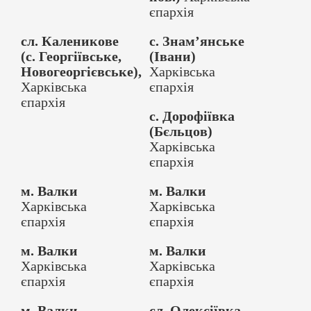
єпархія
сл. Каленикове
с. Знам’янське
(с. Георгіївське,
(Івани)
Новогеоргієвське),
Харківська
Харківська
єпархія
єпархія
с. Дорофіївка
(Бєльцов)
Харківська
єпархія
м. Валки
м. Валки
Харківська
Харківська
єпархія
єпархія
м. Валки
м. Валки
Харківська
Харківська
єпархія
єпархія
м. Валки
сл. Олексіївка