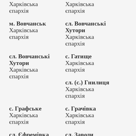
Харківська
Харківська
єпархія
єпархія
м. Вовчанськ
сл. Вовчанські
Харківська
Хутори
єпархія
Харківська
єпархія
сл. Вовчанські
с. Гатище
Хутори
Харківська
Харківська
єпархія
єпархія
сл. (с.) Гнилиця
Харківська
єпархія
с. Графське
с. Грачівка
Харківська
Харківська
єпархія
єпархія
сл. Єфремівка
сл. Заводи