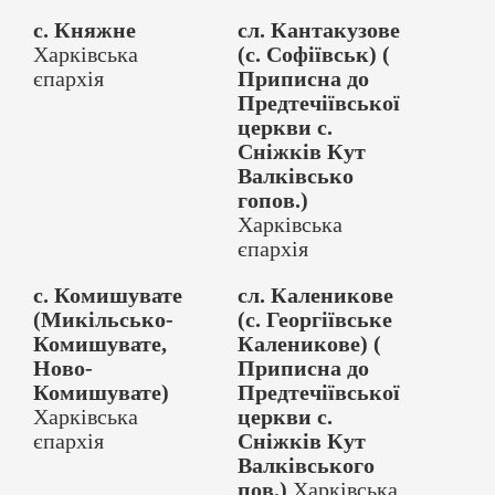
с. Княжне
сл. Кантакузове
Харківська
(с. Софіївськ) (
єпархія
Приписна до
Предтечіївської
церкви с.
Сніжків Кут
Валківсько
гопов.)
Харківська
єпархія
с. Комишувате
сл. Каленикове
(Микільсько-
(с. Георгіївське
Комишувате,
Каленикове) (
Ново-
Приписна до
Комишувате)
Предтечіївської
Харківська
церкви с.
єпархія
Сніжків Кут
Валківського
пов.)
Харківська