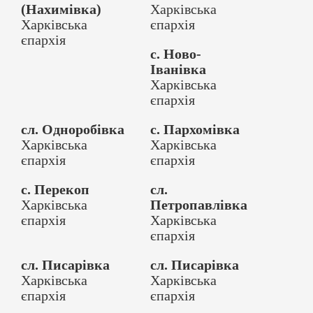
(Нахимівка)
Харківська
Харківська
єпархія
єпархія
с. Ново-
Іванівка
Харківська
єпархія
сл. Одноробівка
с. Пархомівка
Харківська
Харківська
єпархія
єпархія
с. Перекоп
сл.
Харківська
Петропавлівка
єпархія
Харківська
єпархія
сл. Писарівка
сл. Писарівка
Харківська
Харківська
єпархія
єпархія