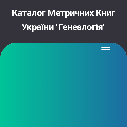
Skip
to
Каталог Метричних Книг
content
України "Генеалогія"