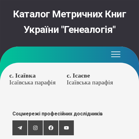
Skip
to
Каталог Метричних Книг
content
України "Генеалогія"
с. Ісаївка
с. Ісаєве
Ісаївська парафія
Ісаївська парафія
Соцмережі професійних дослідників