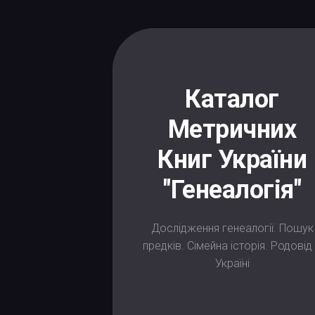
Skip
to
content
Каталог
Метричних
Книг України
"Генеалогія"
Дослідження генеалогії. Пошук
предків. Сімейна історія. Родовід
Україні