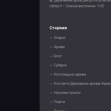
Державний архів Дніпропетровськ
області – Списки виселених. Ч.35
Сторінки
Єпархії
Архіви
Блог
Губернії
Католицька церква
Контакти Державних архівів Украї
Населені пункти
Повіти