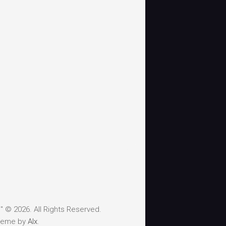
 © 2026. All Rights Reserved.
heme by
Alx
.