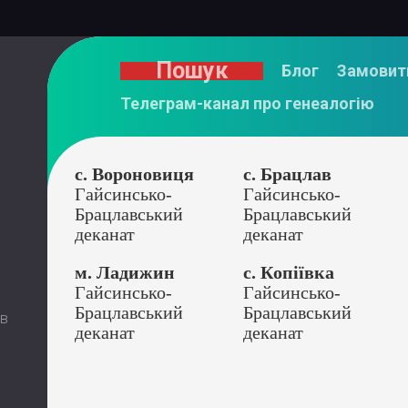
Пошук
Блог
Замовит
Телеграм-канал про генеалогію
с. Вороновиця
с. Брацлав
Гайсинсько-
Гайсинсько-
Брацлавський
Брацлавський
деканат
деканат
м. Ладижин
с. Копіївка
Гайсинсько-
Гайсинсько-
Брацлавський
Брацлавський
 в
деканат
деканат