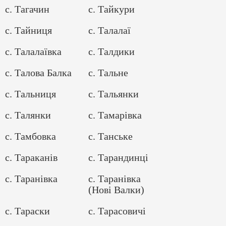
с. Тагачин
с. Тайкури
с. Тайниця
с. Талалаї
с. Талалаївка
с. Талдики
с. Талова Балка
с. Тальне
с. Тальниця
с. Тальянки
с. Талянки
с. Тамарівка
с. Тамбовка
с. Танське
с. Тараканів
с. Тарандинці
с. Таранівка
с. Таранівка
(Нові Валки)
с. Тараски
с. Тарасовичі