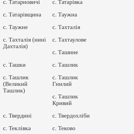
с. Татарновичі
с. Татарівка
с. Татарівщина
с. Таужна
с. Таужне
с. Тахталія
с. Тахталія (нині
с. Тахтаулове
Дахталія)
с. Ташине
с. Ташки
с. Ташлик
с. Ташлик
с. Ташлик
(Великий
Гнилий
Ташлик)
с. Ташлик
Кривий
с. Твердині
с. Твердохліби
с. Теклівка
с. Теково