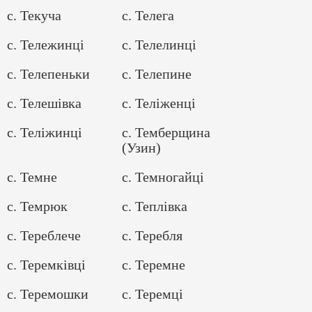
с. Текуча
с. Телега
с. Тележинці
с. Телелинці
с. Телепеньки
с. Телепине
с. Телешівка
с. Теліженці
с. Теліжинці
с. Темберщина
(Узин)
с. Темне
с. Темногайці
с. Темрюк
с. Теплівка
с. Тереблече
с. Теребля
с. Теремківці
с. Теремне
с. Теремошки
с. Теремці