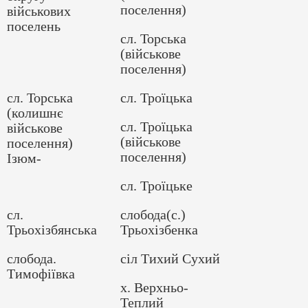
поселення)
військових
поселень
сл. Торська
(військове
поселення)
сл. Торська
сл. Троїцька
(колишнє
сл. Троїцька
військове
(військове
поселення)
поселення)
Ізюм-
сл. Троїцьке
сл.
слобода(с.)
Трьохізбянська
Трьохізбенка
слобода.
сіл Тихий Сухий
Тимофіївка
х. Верхньо-
Теплий