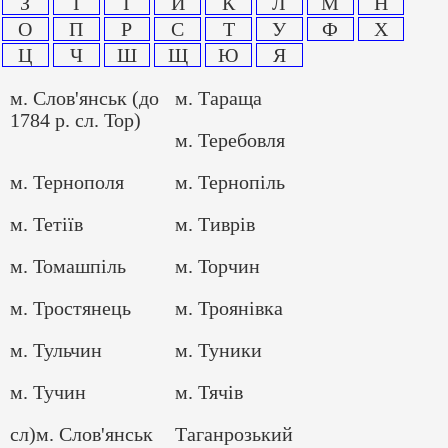
З
І
Ї
Й
К
Л
М
Н
О
П
Р
С
Т
У
Ф
Х
Ц
Ч
Ш
Щ
Ю
Я
м. Слов'янськ (до
м. Тараща
1784 р. сл. Тор)
м. Теребовля
м. Тернополя
м. Тернопіль
м. Тетіїв
м. Тиврів
м. Томашпіль
м. Торчин
м. Тростянець
м. Троянівка
м. Тульчин
м. Туники
м. Тучин
м. Тячів
сл)м. Слов'янськ
Таганрозький