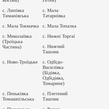
с. Липівка
с. Мала
Тиманівська
Татарнівка
с. Мала Токмачка
с. Мала Топалка
с. Миколаївка
с. Нижні Торгаї
(Троїцька
с. Нижчий
Частина)
Ташлик
с. Ново-Троїцьке
с. Одбідо-
Василівка
(Бідівка,
Одбідівка,
Томарине)
с. Пеньківка
с. Плетений
Томашпільська
Ташлик
с. Премиське
с. Рудня-