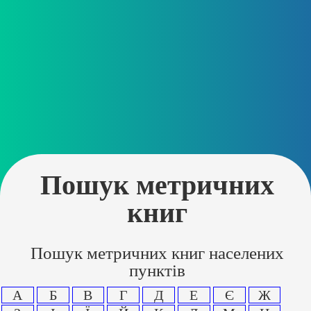
Пошук метричних
книг
Пошук метричних книг населених
пунктів
А
Б
В
Г
Д
Е
Є
Ж