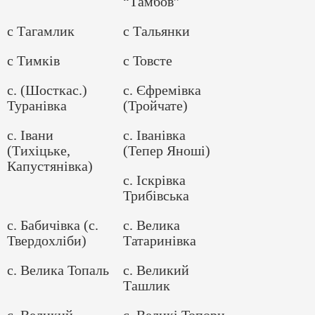
“Тамбов”
с Тагамлик
с Тальянки
с Тимків
с Товсте
с. (Шосткас.)
с. Єфремівка
Туранівка
(Тройчате)
с. Івани
с. Іванівка
(Тихіцьке,
(Тепер Яноші)
Капустянівка)
с. Іскрівка
Трибівська
с. Бабичівка (с.
с. Велика
Твердохліби)
Татаринівка
с. Велика Топаль
с. Великий
Ташлик
с. Великий
с. Великі Топори