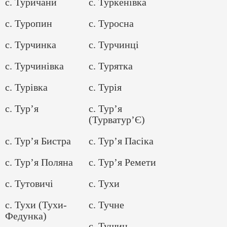
с. Туричани
с. Туркенівка
с. Туропин
с. Туросна
с. Турчинка
с. Турчинці
с. Турчинівка
с. Турятка
с. Турівка
с. Турія
с. Тур’я
с. Тур’я
(Турватур’Є)
с. Тур’я Бистра
с. Тур’я Пасіка
с. Тур’я Поляна
с. Тур’я Ремети
с. Тутовичі
с. Тухи
с. Тухи (Тухи-
с. Тучне
Федунка)
с. Тушин