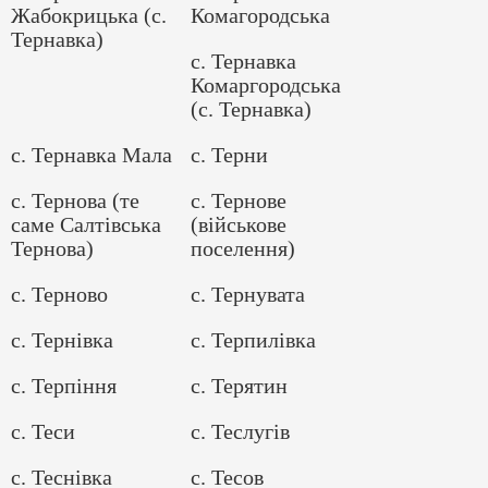
Жабокрицька (с.
Комагородська
Тернавка)
с. Тернавка
Комаргородська
(с. Тернавка)
с. Тернавка Мала
с. Терни
с. Тернова (те
с. Тернове
саме Салтівська
(військове
Тернова)
поселення)
с. Терново
с. Тернувата
с. Тернівка
с. Терпилівка
с. Терпіння
с. Терятин
с. Теси
с. Теслугів
с. Теснівка
с. Тесов