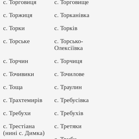
с. Торговиця
с. Торговище
с. Торжиця
с. Торканівка
с. Торки
с. Торків
с. Торське
с. Торсько-
Олексіївка
с. Торчин
с. Торчиця
с. Точивики
с. Точилове
с. Тоща
с. Траулин
с. Трахтемирів
с. Требусівка
с. Требухи
с. Требухів
с. Трестіана
с. Третяки
(нині с. Димка)
с. Триби