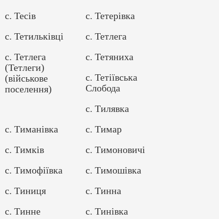
с. Тесів
с. Тетерівка
с. Тетильківці
с. Тетлега
с. Тетлега
с. Тетяниха
(Тетлеги)
с. Тетіївська
(військове
Слобода
поселення)
с. Тилявка
с. Тиманівка
с. Тимар
с. Тимків
с. Тимоновичі
с. Тимофіївка
с. Тимошівка
с. Тиниця
с. Тинна
с. Тинне
с. Тинівка