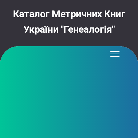
Skip
to
Каталог Метричних Книг
content
України "Генеалогія"