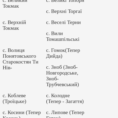
Токмак
с. Верхні Торгаї
с. Верхній
с. Веселі Терни
Токмак
с. Вили
Томашпільські
с. Волиця
с. Гомок(Тепер
Понятовського
Дийда)
Старокостян Ти
с. Зноб (Зноб-
Нів-
Новгородське,
Зноб-
Трубчевський)
с. Коблеве
с. Колодне
(Троїцьке)
(Тепер - Загаття)
с. Косини (Тепер
с. Липове (Тепер
Косонь)
Гетен)