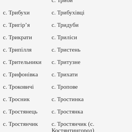
с. Трибухи
с. Трибухівці
с. Тригір’я
с. Тридуби
с. Трикрати
с. Триліси
с. Трипілля
с. Тристень
с. Трительники
с. Тритузне
с. Трифонівка
с. Трихати
с. Троковичі
с. Тропове
с. Тросник
с. Тростинка
с. Тростянець
с. Тростянка
с. Тростянчик
с. Тростянчик (с.
Костянтингород)