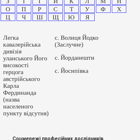
З
І
Ї
Й
К
Л
М
Н
О
П
Р
С
Т
У
Ф
Х
Ц
Ч
Ш
Щ
Ю
Я
Легка
с. Волиця Йодко
кавалерійська
(Заслучне)
дивізія
с. Йорданешти
уланського Його
високості
с. Йосипівка
герцога
австрійського
Карла
Фердинанда
(назва
населеного
пункту відсутня)
Соцмережі професійних дослідників