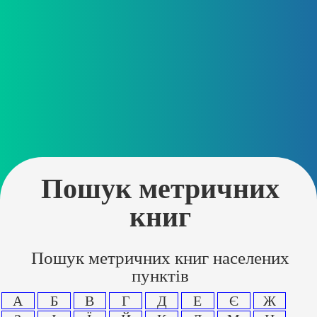
Пошук метричних
книг
Пошук метричних книг населених
пунктів
А
Б
В
Г
Д
Е
Є
Ж