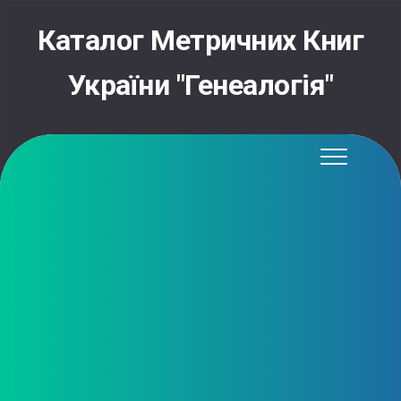
Skip
to
Каталог Метричних Книг
content
України "Генеалогія"