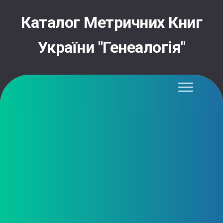
Skip
to
Каталог Метричних Книг
content
України "Генеалогія"