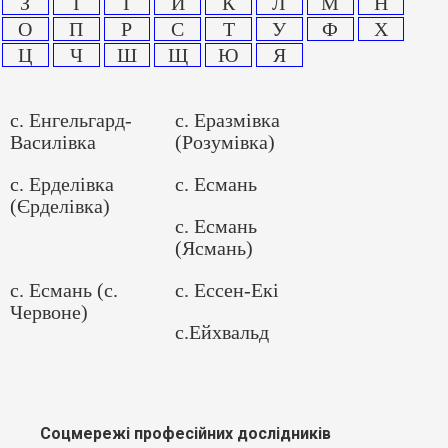
З
І
Ї
Й
К
Л
М
Н
О
П
Р
С
Т
У
Ф
Х
Ц
Ч
Ш
Щ
Ю
Я
с. Енгельгард-
с. Еразмівка
Василівка
(Розумівка)
с. Ерделівка
с. Есмань
(Єрделівка)
с. Есмань
(Ясмань)
с. Есмань (с.
с. Ессен-Екі
Червоне)
с.Ейхвальд
Соцмережі професійних дослідників