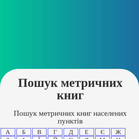
Пошук метричних
книг
Пошук метричних книг населених
пунктів
А
Б
В
Г
Д
Е
Є
Ж