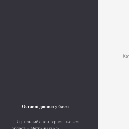
Youtube
Ка
Останні дописи у блозі
Державний архів Тернопільської
області – Метричні книги