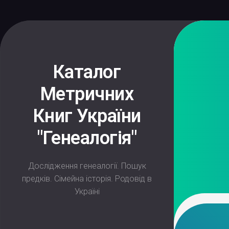
Skip
to
content
Каталог
Метричних
Книг України
"Генеалогія"
Дослідження генеалогії. Пошук
предків. Сімейна історія. Родовід в
Україні