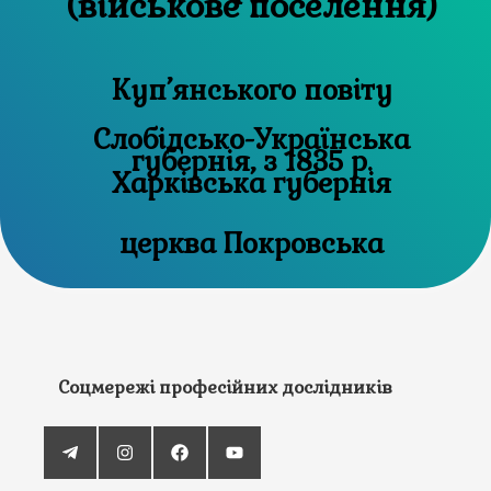
(військове поселення)
Куп’янського повіту
Слобідсько-Українська
губернія, з 1835 р.
Харківська губернія
церква Покровська
Соцмережі професійних дослідників