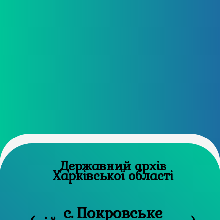
Державний архів
Харківської області
с. Покровське