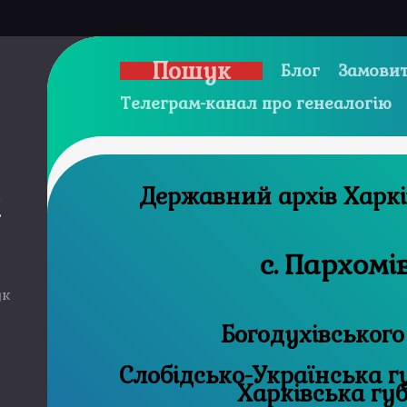
Пошук
Блог
Замовит
Телеграм-канал про генеалогію
Державний 
и
с. Пархомі
ук
Богодухівського
Слобідсько-Українська губ
Харківська гу