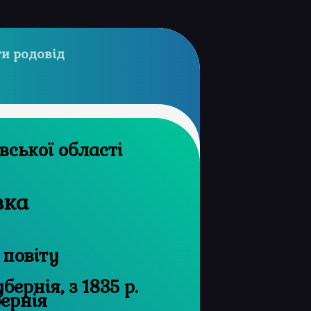
и родовід
архів Харківської області
вка
 повіту
ернія, з 1835 р.
бернія