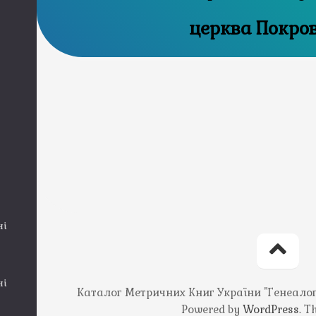
церква Покро
ні
ні
Каталог Метричних Книг України "Генеалогія
Powered by
WordPress
. 