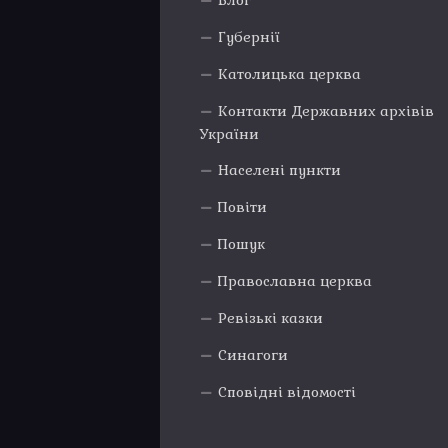
Блог
Губернії
Католицька церква
Контакти Державних архівів
України
Населені пункти
Повіти
Пошук
Православна церква
Ревізькі казки
Синагоги
Сповідні відомості