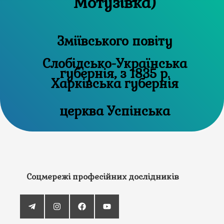
Мотузівка)
Зміївського повіту
Слобідсько-Українська
губернія, з 1835 р.
Харківська губернія
церква Успінська
Соцмережі професійних дослідників