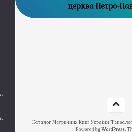
церква Петро-Па
ні
ні
Каталог Метричних Книг України "Генеалогія
Powered by
WordPress
. 