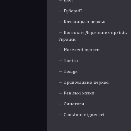
Блог
Губернії
Католицька церква
Контакти Державних архівів
України
Населені пункти
Повіти
Пошук
Православна церква
Ревізькі казки
Синагоги
Сповідні відомості