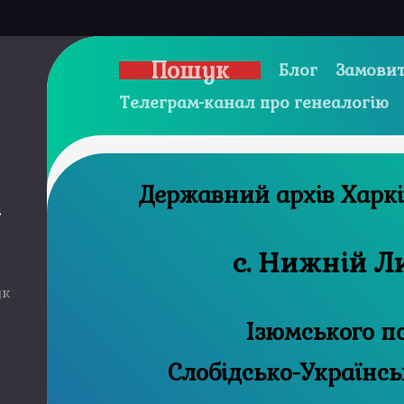
Пошук
Блог
Замовит
Телеграм-канал про генеалогію
Державний 
и
с. Нижній 
ук
Ізюмського п
Слобідсько-Українсь