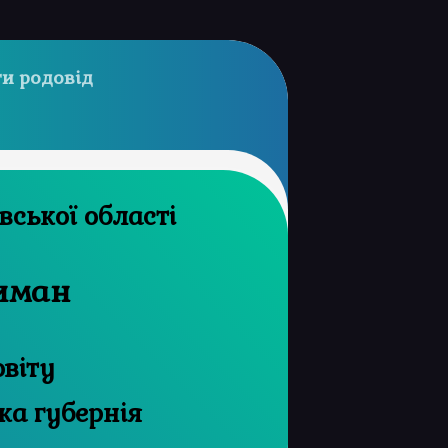
и родовід
архів Харківської області
Лиман
овіту
ка губернія