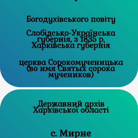
Богодухівського повіту
Слобідсько-Українська
губернія, з 1835 р.
Харківська губернія
церква Сорокомученицька
(во имя Святых сорока
мучеников)
Державний архів
Харківської області
с. Мирне