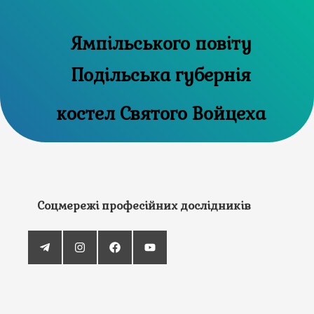
Ямпільського повіту
Подільська губернія
костел Святого Войцеха
Соцмережі професійних дослідників