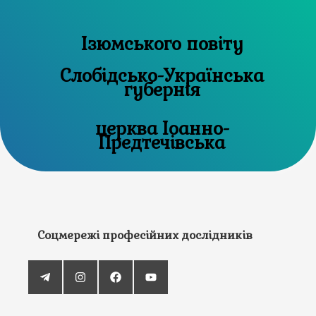
Ізюмського повіту
Слобідсько-Українська
губернія
церква Іоанно-
Предтечівська
Соцмережі професійних дослідників