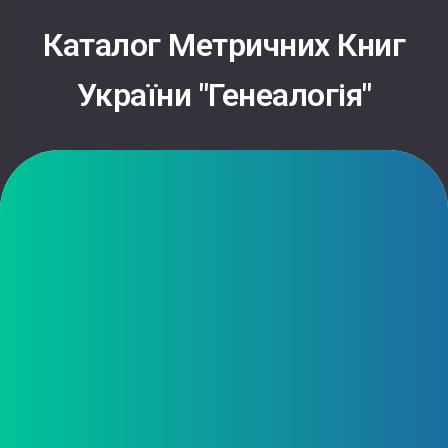
Skip
to
Каталог Метричних Книг
content
України "Генеалогія"