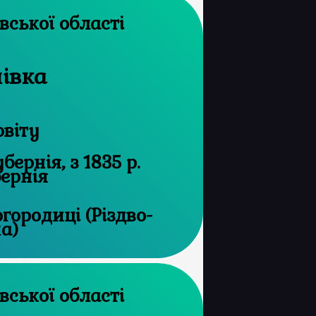
архів Харківської області
нівка
овіту
ернія, з 1835 р.
бернія
городиці (Різдво-
а)
архів Харківської області