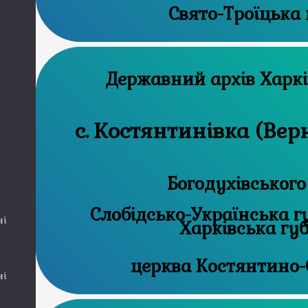
Свято-Троїцька
Державний 
с. Костянтинівка (Вер
Богодухівського
Слобідсько-Українська губ
ні
Харківська гу
церква Костянтино-
ні