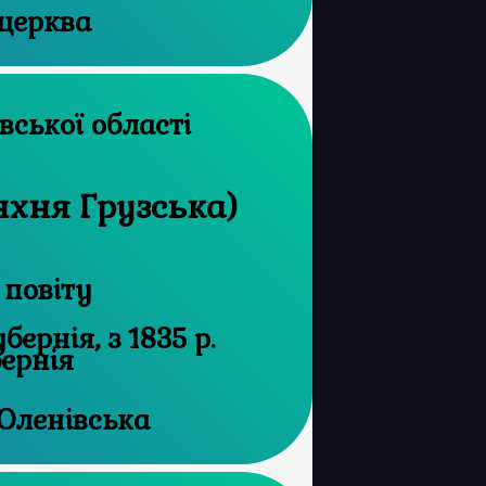
 церква
архів Харківської області
нхня Грузська)
 повіту
ернія, з 1835 р.
бернія
Оленівська