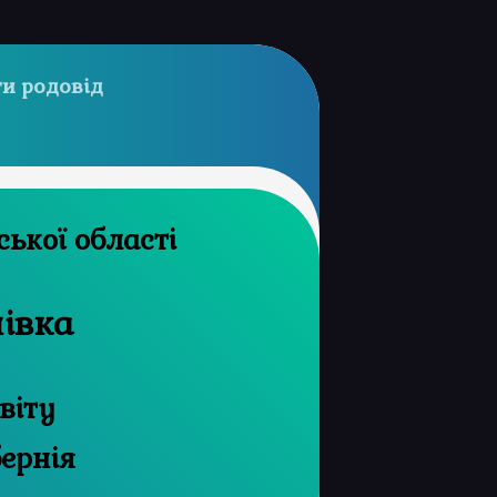
и родовід
й архів Сумської області
нівка
віту
бернія