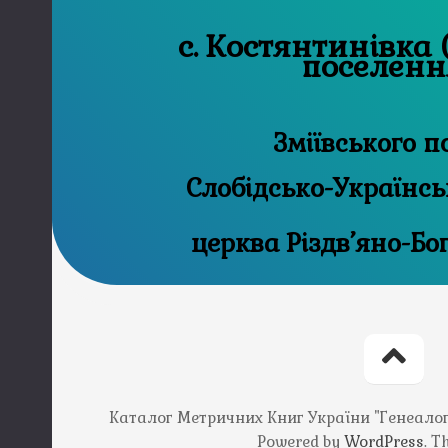
с. Костянтинівка 
поселенн
Зміївського п
Слобідсько-Українсь
церква Різдв’яно-Б
Каталог Метричних Книг України "Генеалогія
Powered by
WordPress
. 