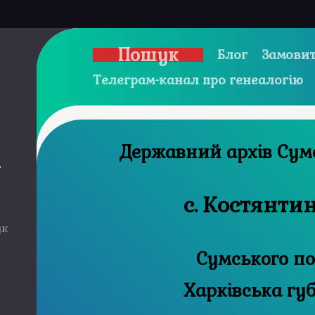
Пошук
Блог
Замовит
Телеграм-канал про генеалогію
Державни
и
с. Костянти
ук
Сумського по
Харківська гу