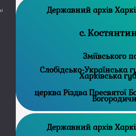
Державний 
ні
с. Костянти
Зміївського п
Слобідсько-Українська губ
Харківська гу
церква Різдвa Пресвятої Бо
Богородичн
Державний 