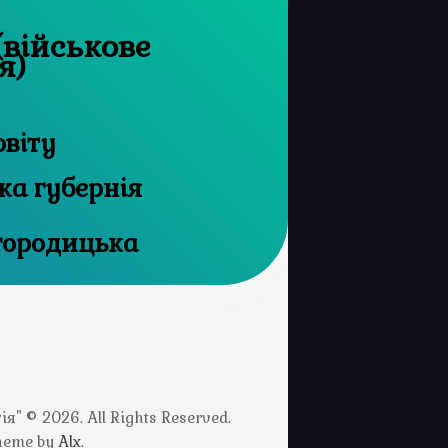
(військове
я)
овіту
ка губернія
огородицька
" © 2026. All Rights Reserved.
Theme by
Alx
.