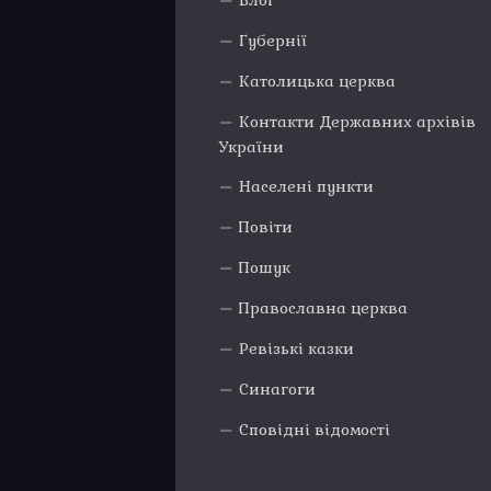
Блог
Губернії
Католицька церква
Контакти Державних архівів
України
Населені пункти
Повіти
Пошук
Православна церква
Ревізькі казки
Синагоги
Сповідні відомості