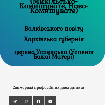
(Микільсько-
Комишувате, Ново-
Комишувате)
Валківського повіту
Харківська губернія
церква Успенська (Успенія
Божої Матері)
Соцмережі професійних дослідників