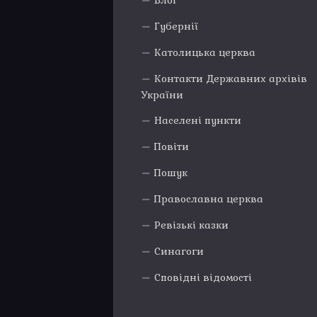
Блог
Губернії
Католицька церква
Контакти Державних архівів
України
Населені пункти
Повіти
Пошук
Православна церква
Ревізькі казки
Синагоги
Сповідні відомості