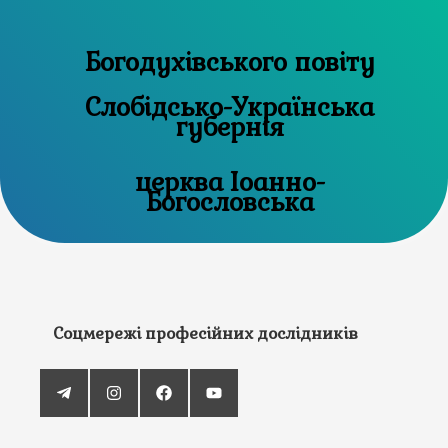
Богодухівського повіту
Слобідсько-Українська
губернія
церква Іоанно-
Богословська
Соцмережі професійних дослідників