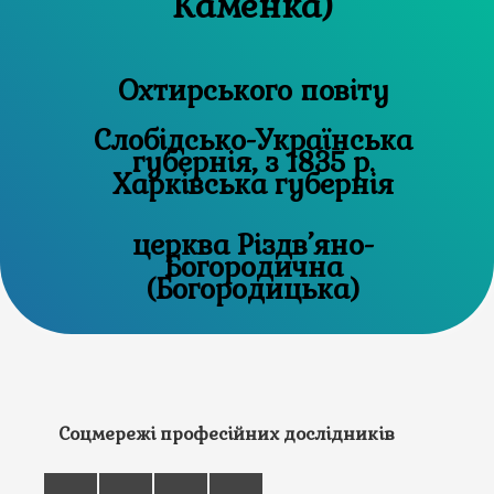
Каменка)
Охтирського повіту
Слобідсько-Українська
губернія, з 1835 р.
Харківська губернія
церква Різдв’яно-
Богородична
(Богородицька)
Соцмережі професійних дослідників