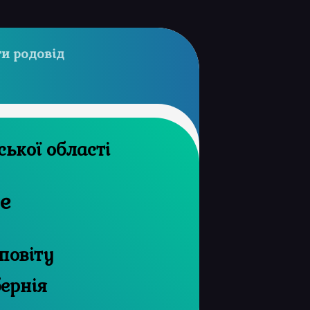
и родовід
й архів Сумської області
не
повіту
бернія