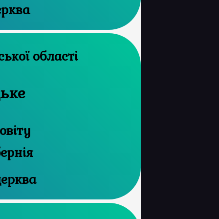
ерква
й архів Сумської області
цьке
овіту
бернія
церква