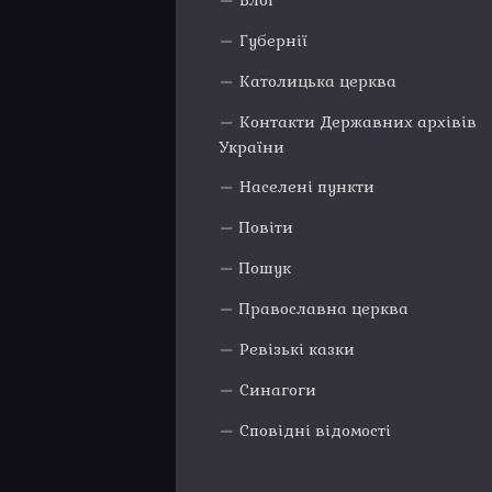
Блог
Губернії
Католицька церква
Контакти Державних архівів
України
Населені пункти
Повіти
Пошук
Православна церква
Ревізькі казки
Синагоги
Сповідні відомості