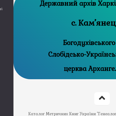
Державний 
ні
с. Кам’яне
Богодухівського
Слобідсько-Українсь
церква Арханге
Каталог Метричних Книг України "Генеалогія