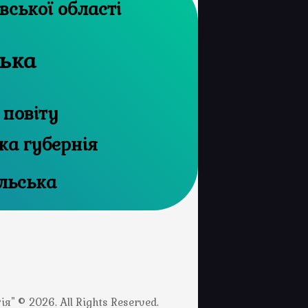
архів Харківської області
цька
 повіту
ка губернія
льська
" © 2026. All Rights Reserved.