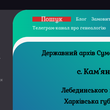
Пошук
Блог
Замовит
Телеграм-канал про генеалогію
Державни
и
с. Кам’я
ук
Лебединського 
Харківська гу