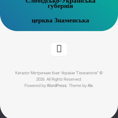
Слобідсько-Українська
губернія
церква Знаменська
Каталог Метричних Книг України "Генеалогія" ©
2026. All Rights Reserved.
Powered by
WordPress
. Theme by
Alx
.