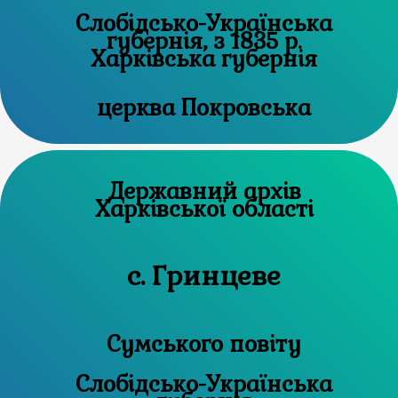
Слобідсько-Українська
губернія, з 1835 р.
Харківська губернія
церква Покровська
Державний архів
Харківської області
с. Гринцеве
Сумського повіту
Слобідсько-Українська