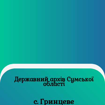
Державний архів Сумської
області
с. Гринцеве