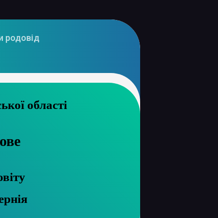
и родовід
 архів Сумської області
ове
овіту
ернія