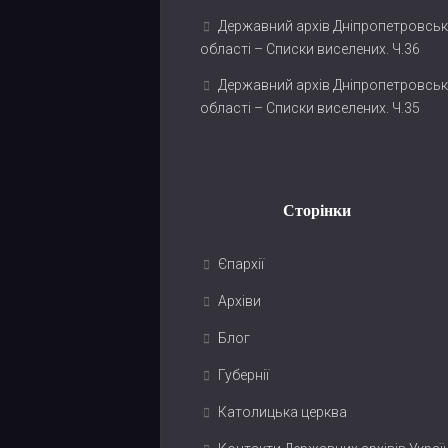
Державний архів Дніпропетровськ
області – Списки виселених. Ч.36
Державний архів Дніпропетровськ
області – Списки виселених. Ч.35
Сторінки
Єпархії
Архіви
Блог
Губернії
Католицька церква