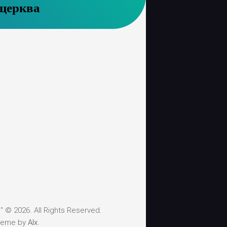
церква
 © 2026. All Rights Reserved.
heme by
Alx
.