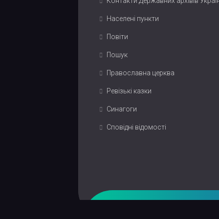
Контакти Державних архівів Украї
Населені пункти
Повіти
Пошук
Православна церква
Ревізькі казки
Синагоги
Сповідні відомості