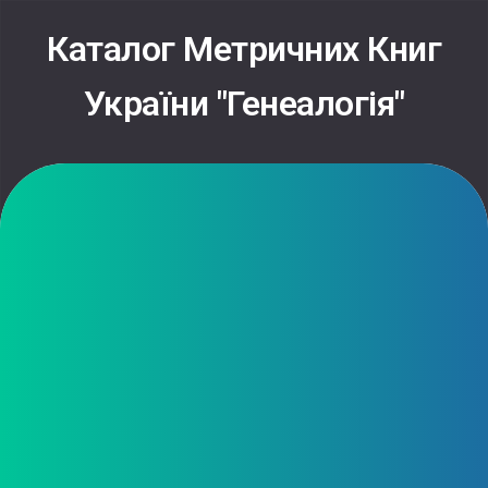
Skip
to
Каталог Метричних Книг
content
України "Генеалогія"