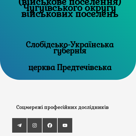
(військове поселення)
Чугуївського округу
військових поселень
Слобідсько-Українська
губернія
церква Предтечівська
Соцмережі професійних дослідників