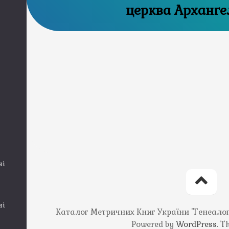
церква Арханге
ні
ні
Каталог Метричних Книг України "Генеалогія
Powered by
WordPress
. 