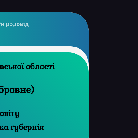
и родовід
архів Харківської області
ібровне)
овіту
ка губернія