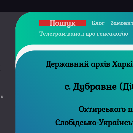
Пошук
Блог
Замовит
Телеграм-канал про генеалогію
Державний 
и
с. Дубравне (Д
ук
Охтирського п
Слобідсько-Українсь