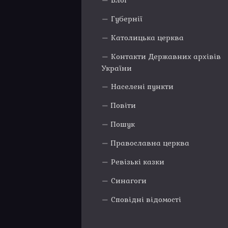
Блог
Губернії
Католицька церква
Контакти Державних архівів
України
Населені пункти
Повіти
Пошук
Православна церква
Ревізькі казки
Синагоги
Сповідні відомості