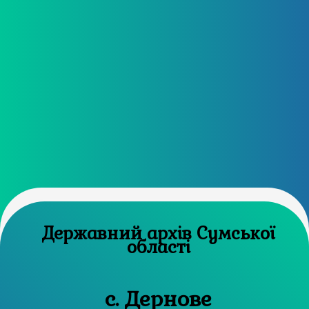
Державний архів Сумської
області
с. Дернове