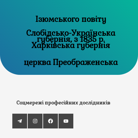
Ізюмського повіту
Слобідсько-Українська
губернія, з 1835 р.
Харківська губернія
церква Преображенська
Соцмережі професійних дослідників