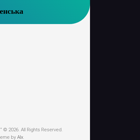
енська
 © 2026. All Rights Reserved.
heme by
Alx
.