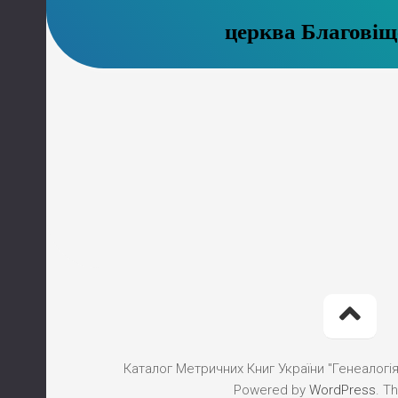
церква Благовіщ
Каталог Метричних Книг України "Генеалогія"
Powered by
WordPress
. T