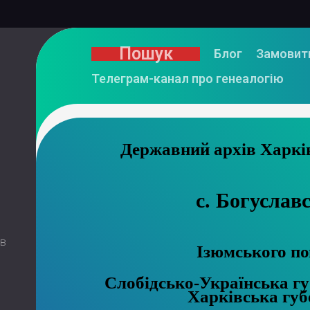
Пошук
Блог
Замовит
Телеграм-канал про генеалогію
Державний а
с. Богуслав
 в
Ізюмського по
Слобідсько-Українська губ
Харківська губ