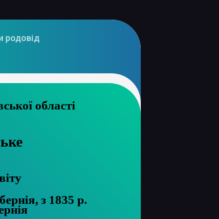
и родовід
рхів Харківської області
ське
віту
ернія, з 1835 р.
ернія