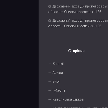
Державний архів Дніпропетровськ
області – Списки виселених. Ч.36
Державний архів Дніпропетровськ
області – Списки виселених. Ч.35
Сторінки
Єпархії
Архіви
Блог
Губернії
Католицька церква