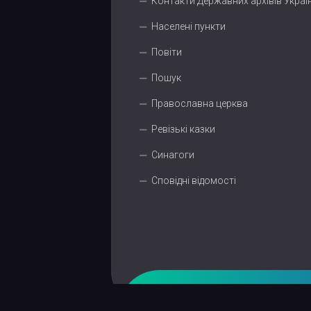
Контакти Державних архівів Украї
Населені пункти
Повіти
Пошук
Православна церква
Ревізькі казки
Синагоги
Сповідні відомості