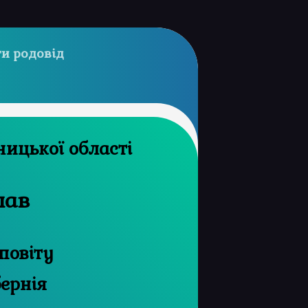
и родовід
рхів Хмельницької області
лав
повіту
бернія