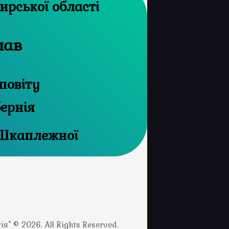
рхів Житомирської області
лав
повіту
бернія
 Шкаплежної
" © 2026. All Rights Reserved.