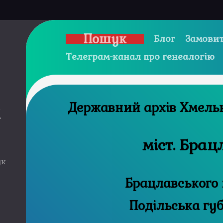
Пошук
Блог
Замовит
Телеграм-канал про генеалогію
Державний а
и
міст. Брац
ук
Брацлавського 
Подільська гу