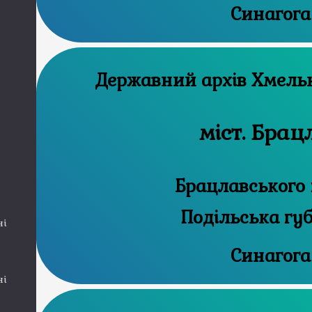
Синагога
Державний а
міст. Брац
Брацлавського 
Подільська гу
ні
Синагога
ні