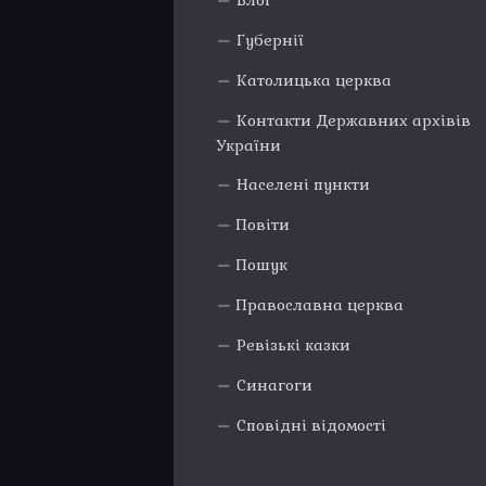
Блог
Губернії
Католицька церква
Контакти Державних архівів
України
Населені пункти
Повіти
Пошук
Православна церква
Ревізькі казки
Синагоги
Сповідні відомості