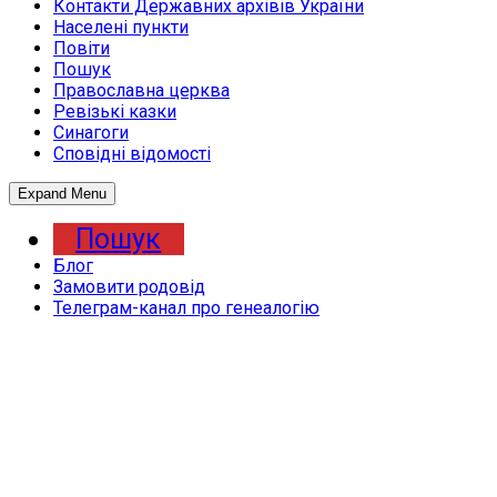
Контакти Державних архівів України
Населені пункти
Повіти
Пошук
Православна церква
Ревізькі казки
Синагоги
Сповідні відомості
Expand Menu
Пошук
Блог
Замовити родовід
Телеграм-канал про генеалогію