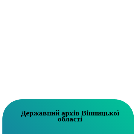
Державний архів Вінницької
області