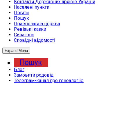
Контакти Державних архівів України
Населені пункти
Повіти
Пошук
Православна церква
Ревізькі казки
Синагоги
Сповідні відомості
Expand Menu
Пошук
Блог
Замовити родовід
Телеграм-канал про генеалогію