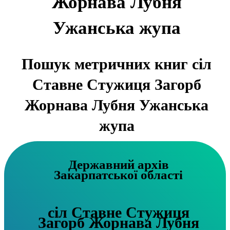
Жорнава Лубня
Ужанська жупа
Пошук метричних книг сіл
Ставне Стужиця Загорб
Жорнава Лубня Ужанська
жупа
Державний архів
Закарпатської області
сіл Ставне Стужиця
Загорб Жорнава Лубня