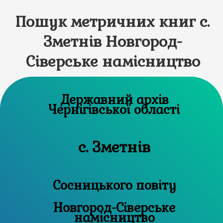
Пошук метричних книг с.
Зметнів Новгород-
Сіверське намісництво
Державний архів
Чернігівської області
с. Зметнів
Сосницького повіту
Новгород-Сіверське
намісництво