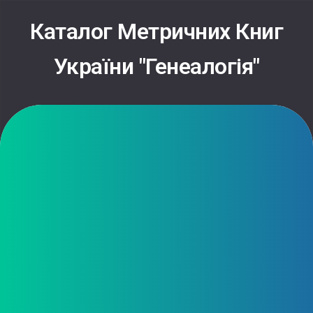
Skip
to
Каталог Метричних Книг
content
України "Генеалогія"