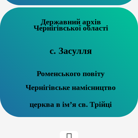
Державний архів
Чернігівської області
с. Засулля
Роменського повіту
Чернігівське намісництво
церква в ім’я св. Трійці