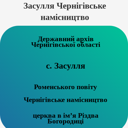
Засулля Чернігівське
намісництво
Державний архів
Чернігівської області
с. Засулля
Роменського повіту
Чернігівське намісництво
церква в ім’я Різдва
Богородиці